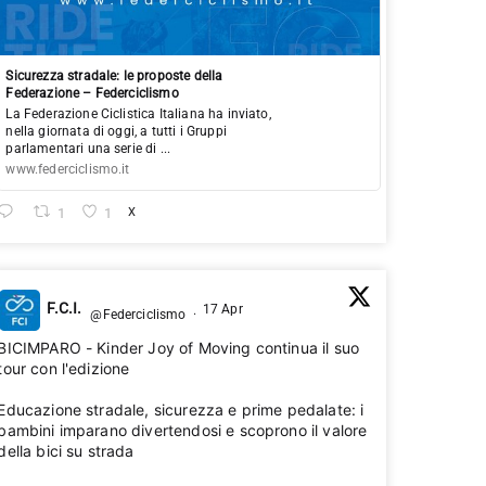
Sicurezza stradale: le proposte della
Federazione – Federciclismo
La Federazione Ciclistica Italiana ha inviato,
nella giornata di oggi, a tutti i Gruppi
parlamentari una serie di ...
www.federciclismo.it
1
1
X
F.C.I.
17 Apr
@Federciclismo
·
BICIMPARO - Kinder Joy of Moving continua il suo
tour con l'edizione 2026🚴‍♂️
Educazione stradale, sicurezza e prime pedalate: i
bambini imparano divertendosi e scoprono il valore
della bici su strada 💛