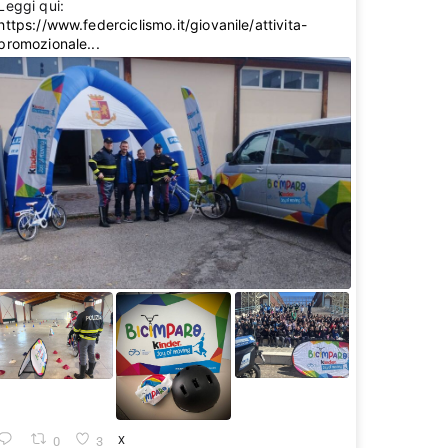
Leggi qui:
https://www.federciclismo.it/giovanile/attivita-
promozionale...
0
3
X