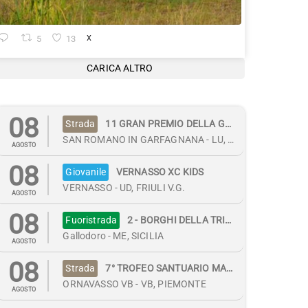
5
13
X
CARICA ALTRO
08
Strada
11 GRAN PREMIO DELLA GARFAGNANA-MEMORIAL GINO BARTALI
SAN ROMANO IN GARFAGNANA - LU, TOSCANA
AGOSTO
08
Giovanile
VERNASSO XC KIDS
VERNASSO - UD, FRIULI V.G.
AGOSTO
08
Fuoristrada
2 - BORGHI DELLA TRINACRIA URBAN CROSS
Gallodoro - ME, SICILIA
AGOSTO
08
Strada
7° TROFEO SANTUARIO MADONNA DEL BODEN_PROVA VALIDA CAMP.REG. DONNE ESORDIENTI
ORNAVASSO VB - VB, PIEMONTE
AGOSTO