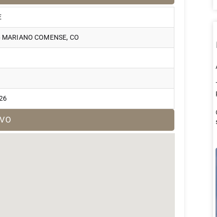
E
066 MARIANO COMENSE, CO
026
OVO