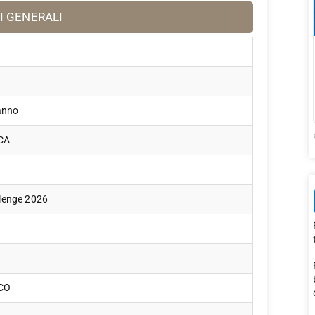
I GENERALI
 anno
CA
lenge 2026
CO