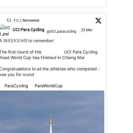
F.C.I. Retweeted
UCI Para Cycling
23 Mar
@UCI_paracycling
·
A 𝕎𝔼𝔼𝕂𝔼ℕ𝔻 to remember 🌟
The first round of the 2026 UCI Para Cycling
Road World Cup has finished in Chiang Mai 🇹🇭
Congratulations to all the athletes who competed -
see you for round 2 👋
#ParaCycling
#ParaWorldCup