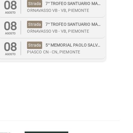
08
Strada
7° TROFEO SANTUARIO MADONNA DEL BODEN
ORNAVASSO VB - VB, PIEMONTE
AGOSTO
08
Strada
7° TROFEO SANTUARIO MADONNA DEL BODEN
ORNAVASSO VB - VB, PIEMONTE
AGOSTO
08
Strada
5° MEMORIAL PAOLO SALVATICO - Prova valida Camp. Prov. Cuneo
PIASCO CN - CN, PIEMONTE
AGOSTO
08
Giovanile
GIMKANA-ABILITA' GODIGESE
CASTELLO DI GODEGO - TV, VENETO
AGOSTO
08
Giovanile
6° GRAN PREMIO CROSSCOUNTRY GIOVANISSIMI ENEGO
VAL MARON - C/O CENTRO FONDO ENEGO-MARCESINA - VI, VENETO
AGOSTO
08
Giovanile
7° TROFEO CARBUTA PARK XC GIOVANISSIMI
CALICE LIGURE (SV) Fraz Carbuta - SV, LIGURIA
AGOSTO
08
Giovanile
2° TROFEO COMUNE DI MARIANA MANTOVANA