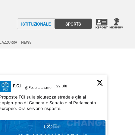
ISTITUZIONALE
SPORTS
A AZZURRA
NEWS
F.C.I.
22 Giu
@Federciclismo
·
Proposte FCI sulla sicurezza stradale già ai
capigruppo di Camera e Senato e al Parlamento
europeo. Ora servono risposte.