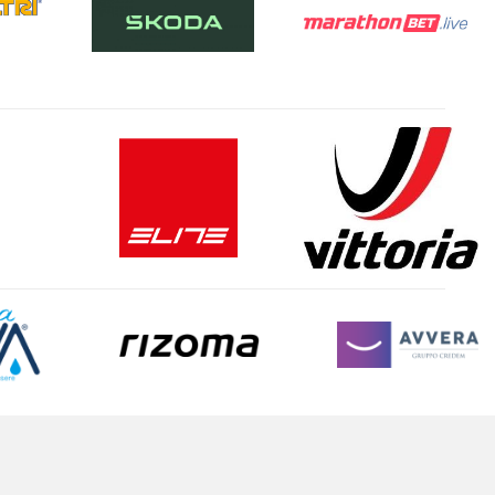
Mariana Mantovana - MN, LOMBARDIA
AGOSTO
08
Giovanile
GRAN PREMIO LA BCC
FAENZA - RA, EMILIA R.
AGOSTO
08
Amatoriale
2° TROFEO ALPE TEGLIO - CAMP. REG. CRONOSCALATA
Teglio - SO, LOMBARDIA
AGOSTO
08
Amatoriale
IO DONO IRPINIA PER LA VITA
Lioni - AV, CAMPANIA
AGOSTO
08
Giovanile
64° COPPA SAN MICHELE -19° TROFEO DLF
CICLODROMO G.CASINI - PG, UMBRIA
AGOSTO
08
Amatoriale
5° BIKE & BEER NOCCIANO
NOCCIANO - PE, ABRUZZO
AGOSTO
09
Strada
33^ TROFEO MAIONCHI NEVIO ALLA MEMORIA -12^MEMORIAL MAIONCHI NILVIO
CHIESINA UZZANESE FRAZIONE CHIESANUOVA UZZANESE - PT, TOSCANA
AGOSTO