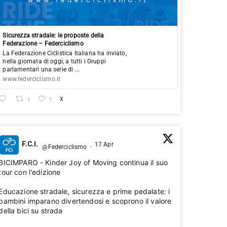
Sicurezza stradale: le proposte della
Federazione – Federciclismo
La Federazione Ciclistica Italiana ha inviato,
nella giornata di oggi, a tutti i Gruppi
parlamentari una serie di ...
www.federciclismo.it
1
1
X
F.C.I.
17 Apr
@Federciclismo
·
BICIMPARO - Kinder Joy of Moving continua il suo
tour con l'edizione 2026🚴‍♂️
Educazione stradale, sicurezza e prime pedalate: i
bambini imparano divertendosi e scoprono il valore
della bici su strada 💛