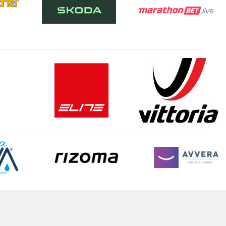
CALICE LIGURE (SV) Fraz Carbuta - SV, LIGURIA
AGOSTO
08
Giovanile
2° TROFEO COMUNE DI MARIANA MANTOVANA
Mariana Mantovana - MN, LOMBARDIA
AGOSTO
08
Strada
11 GRAN PREMIO DELLA GARFAGNANA-MEMORIAL GINO BARTALI
SAN ROMANO IN GARFAGNANA - LU, TOSCANA
AGOSTO
08
Giovanile
VERNASSO XC KIDS
VERNASSO - UD, FRIULI V.G.
AGOSTO
08
Fuoristrada
2 - BORGHI DELLA TRINACRIA URBAN CROSS
Caltanissetta - ME, SICILIA
AGOSTO
08
Strada
7° TROFEO SANTUARIO MADONNA DEL BODEN_PROVA VALIDA CAMP.REG. DONNE ESORDIENTI
ORNAVASSO VB - VB, PIEMONTE
AGOSTO
08
Strada
7° TROFEO SANTUARIO MADONNA DEL BODEN
ORNAVASSO VB - VB, PIEMONTE
AGOSTO