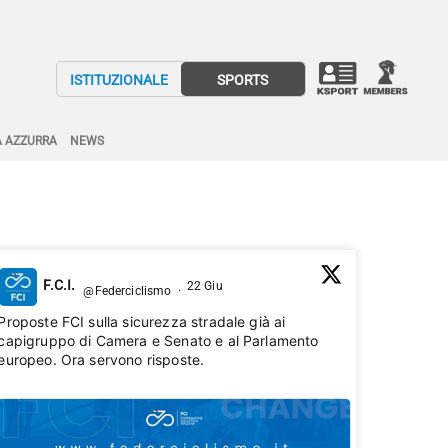
ISTITUZIONALE
SPORTS
A AZZURRA
NEWS
F.C.I.
22 Giu
@Federciclismo
·
Proposte FCI sulla sicurezza stradale già ai
capigruppo di Camera e Senato e al Parlamento
europeo. Ora servono risposte.