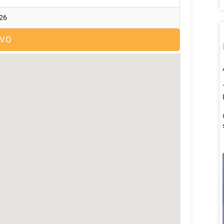
026
OVO