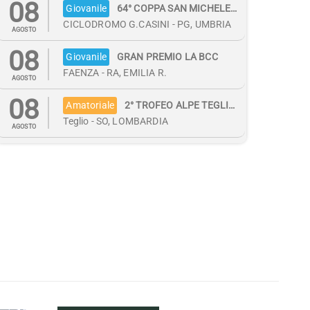
08
Giovanile
64° COPPA SAN MICHELE -19° TROFEO DLF
CICLODROMO G.CASINI - PG, UMBRIA
AGOSTO
08
Giovanile
GRAN PREMIO LA BCC
FAENZA - RA, EMILIA R.
AGOSTO
08
Amatoriale
2° TROFEO ALPE TEGLIO - CAMP. REG. CRONOSCALATA
Teglio - SO, LOMBARDIA
AGOSTO
08
Amatoriale
IO DONO IRPINIA PER LA VITA
Lioni - AV, CAMPANIA
AGOSTO
08
Giovanile
GIMKANA-ABILITA' GODIGESE
CASTELLO DI GODEGO - TV, VENETO
AGOSTO
08
Giovanile
6° GRAN PREMIO CROSSCOUNTRY GIOVANISSIMI ENEGO
VAL MARON - C/O CENTRO FONDO ENEGO-MARCESINA - VI, VENETO
AGOSTO
08
Giovanile
7° TROFEO CARBUTA PARK XC GIOVANISSIMI