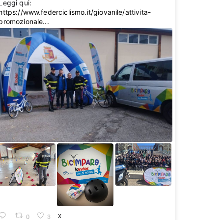
Leggi qui:
https://www.federciclismo.it/giovanile/attivita-
promozionale...
0
3
X