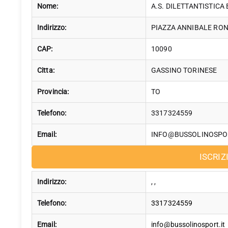
Nome:
A.S. DILETTANTISTICA
Indirizzo:
PIAZZA ANNIBALE RON
CAP:
10090
Citta:
GASSINO TORINESE
Provincia:
TO
Telefono:
3317324559
Email:
INFO@BUSSOLINOSPOR
ISCRIZ
Indirizzo:
, ,
Telefono:
3317324559
Email:
info@bussolinosport.it