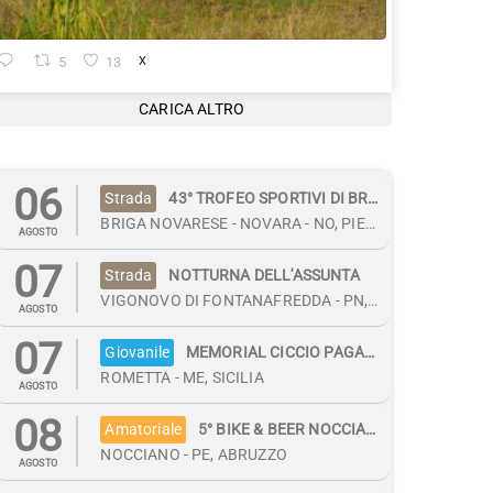
5
13
X
CARICA ALTRO
06
Strada
43° TROFEO SPORTIVI DI BRIGA
BRIGA NOVARESE - NOVARA - NO, PIEMONTE
AGOSTO
07
Strada
NOTTURNA DELL'ASSUNTA
VIGONOVO DI FONTANAFREDDA - PN, FRIULI V.G.
AGOSTO
07
Giovanile
MEMORIAL CICCIO PAGANO
ROMETTA - ME, SICILIA
AGOSTO
08
Amatoriale
5° BIKE & BEER NOCCIANO
NOCCIANO - PE, ABRUZZO
AGOSTO