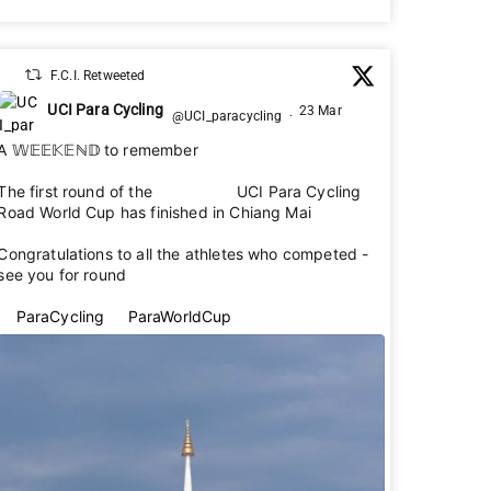
F.C.I. Retweeted
UCI Para Cycling
23 Mar
@UCI_paracycling
·
A 𝕎𝔼𝔼𝕂𝔼ℕ𝔻 to remember 🌟
The first round of the 2026 UCI Para Cycling
Road World Cup has finished in Chiang Mai 🇹🇭
Congratulations to all the athletes who competed -
see you for round 2 👋
#ParaCycling
#ParaWorldCup