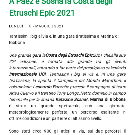
A Paez e Sosna la Costa degli
Etruschi Epic 2021
LUNEDÌ | 10 - MAGGIO | 2021
Tantissimi i big al via e, in una gara tiratissima a Marina di
Bibbona
Una grande gara la
Costa degli Etruschi Epic
2021 che,alla sua
a
22
edizione, è tornata alla grande tra gli eventi
internazionali, entrando a far parte del prestigioso calendario
Internazionale UCI
. Tantissimi i big al via e, in una gara
tiratissima, la spunta il Campione del Mondo Marathon, il
colombiano
Leonardo Paez
che precede il compagno di team
Arias Cuervo e il trentino Tony Longo.Netto dominio in campo
femminile per la lituana
Katazina Sosna
A
Marina di Bibbona
è stato un grande spettacolo, con una giornata
meteorologicamente perfetta, un percorso esaltante in
ottime condizioni e un parterre di altissimo livello.
Sono stati circa 900 gli atleti al via, sui due percorsi, il