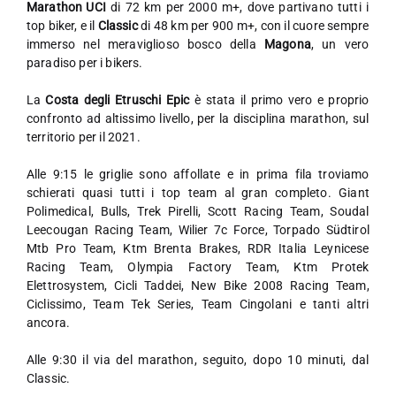
Marathon UCI
di 72 km per 2000 m+, dove partivano tutti i
top biker, e il
Classic
di 48 km per 900 m+, con il cuore sempre
immerso nel meraviglioso bosco della
Magona
, un vero
paradiso per i bikers.
La
Costa degli Etruschi Epic
è stata il primo vero e proprio
confronto ad altissimo livello, per la disciplina marathon, sul
territorio per il 2021.
Alle 9:15 le griglie sono affollate e in prima fila troviamo
schierati quasi tutti i top team al gran completo. Giant
Polimedical, Bulls, Trek Pirelli, Scott Racing Team, Soudal
Leecougan Racing Team, Wilier 7c Force, Torpado Südtirol
Mtb Pro Team, Ktm Brenta Brakes, RDR Italia Leynicese
Racing Team, Olympia Factory Team, Ktm Protek
Elettrosystem, Cicli Taddei, New Bike 2008 Racing Team,
Ciclissimo, Team Tek Series, Team Cingolani e tanti altri
ancora.
Alle 9:30 il via del marathon, seguito, dopo 10 minuti, dal
Classic.