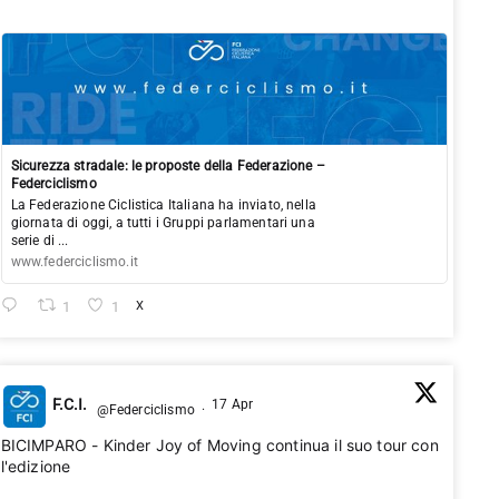
Sicurezza stradale: le proposte della Federazione –
Federciclismo
La Federazione Ciclistica Italiana ha inviato, nella
giornata di oggi, a tutti i Gruppi parlamentari una
serie di ...
www.federciclismo.it
1
1
X
F.C.I.
17 Apr
@Federciclismo
·
BICIMPARO - Kinder Joy of Moving continua il suo tour con
l'edizione 2026🚴‍♂️