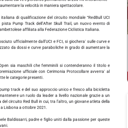
 aumentare la velocità in maniera spettacolare.
aliana di qualificazione del circuito mondiale “RedBull UCI
ista Pump Track dell’After Skull Trail, un nuovo evento di
mbettolese affiliata alla Federazione Ciclistica Italiana.
ciuto ufficialmente dall’UCI e FCI, si giochera` sulle curve e
zzato da dossi e curve paraboliche in grado di aumentare la
 e Open sia maschili che femminili si contenderanno il titolo e
 premiazione ufficiale con Cerimonia Protocollare avverra` al
te le categorie presenti.
pump track e del suo approccio unico e fresco alla bicicletta
mantenere un ruolo da leader a livello nazionale grazie a un
l circuito Red Bull in cui, tra l’altro, un giovane atleta della
si a Lisbona a ottobre 2021.
le Baldissarri, padre e figlio uniti dalla passione per queste
vani.