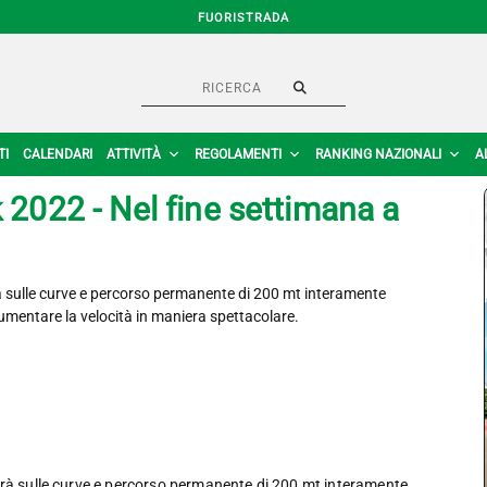
FUORISTRADA
TI
CALENDARI
ATTIVITÀ
REGOLAMENTI
RANKING NAZIONALI
A
k 2022 - Nel fine settimana a
rà sulle curve e percorso permanente di 200 mt interamente
umentare la velocità in maniera spettacolare.
gerà sulle curve e percorso permanente di 200 mt interamente