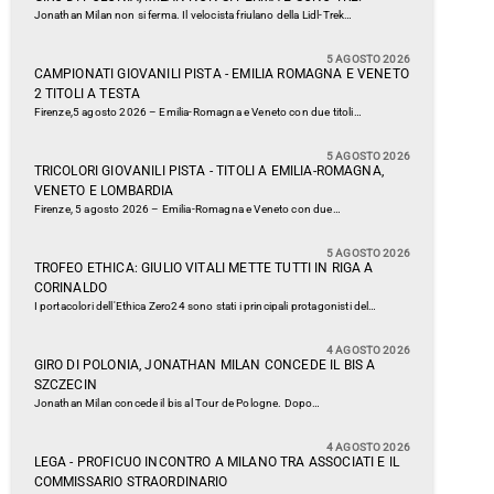
Jonathan Milan non si ferma. Il velocista friulano della Lidl-Trek…
5 AGOSTO 2026
CAMPIONATI GIOVANILI PISTA - EMILIA ROMAGNA E VENETO
2 TITOLI A TESTA
Firenze,5 agosto 2026 – Emilia-Romagna e Veneto con due titoli…
5 AGOSTO 2026
TRICOLORI GIOVANILI PISTA - TITOLI A EMILIA-ROMAGNA,
VENETO E LOMBARDIA
Firenze, 5 agosto 2026 – Emilia-Romagna e Veneto con due…
5 AGOSTO 2026
TROFEO ETHICA: GIULIO VITALI METTE TUTTI IN RIGA A
CORINALDO
I portacolori dell'Ethica Zero24 sono stati i principali protagonisti del…
4 AGOSTO 2026
GIRO DI POLONIA, JONATHAN MILAN CONCEDE IL BIS A
SZCZECIN
Jonathan Milan concede il bis al Tour de Pologne. Dopo…
4 AGOSTO 2026
LEGA - PROFICUO INCONTRO A MILANO TRA ASSOCIATI E IL
COMMISSARIO STRAORDINARIO