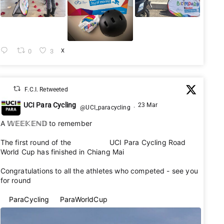
0
3
X
F.C.I. Retweeted
UCI Para Cycling
23 Mar
@UCI_paracycling
·
A 𝕎𝔼𝔼𝕂𝔼ℕ𝔻 to remember 🌟
The first round of the 2026 UCI Para Cycling Road
World Cup has finished in Chiang Mai 🇹🇭
Congratulations to all the athletes who competed - see you
for round 2 👋
#ParaCycling
#ParaWorldCup