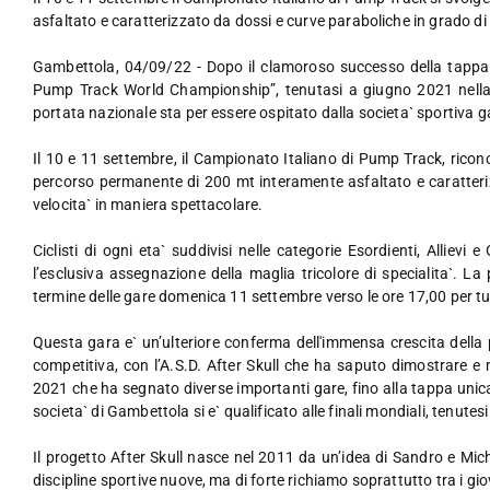
asfaltato e caratterizzato da dossi e curve paraboliche in grado di
Gambettola, 04/09/22 - Dopo il clamoroso successo della tappa it
Pump Track World Championship”, tenutasi a giugno 2021 nella p
portata nazionale sta per essere ospitato dalla societa` sportiva ga
Il 10 e 11 settembre, il Campionato Italiano di Pump Track, riconos
percorso permanente di 200 mt interamente asfaltato e caratteri
velocita` in maniera spettacolare.
Ciclisti di ogni eta` suddivisi nelle categorie Esordienti, Allievi
l’esclusiva assegnazione della maglia tricolore di specialita`. La
termine delle gare domenica 11 settembre verso le ore 17,00 per tut
Questa gara e` un’ulteriore conferma dell'immensa crescita della 
competitiva, con l’A.S.D. After Skull che ha saputo dimostrare e 
2021 che ha segnato diverse importanti gare, fino alla tappa unica de
societa` di Gambettola si e` qualificato alle finali mondiali, tenute
Il progetto After Skull nasce nel 2011 da un’idea di Sandro e Miche
discipline sportive nuove, ma di forte richiamo soprattutto tra i gio