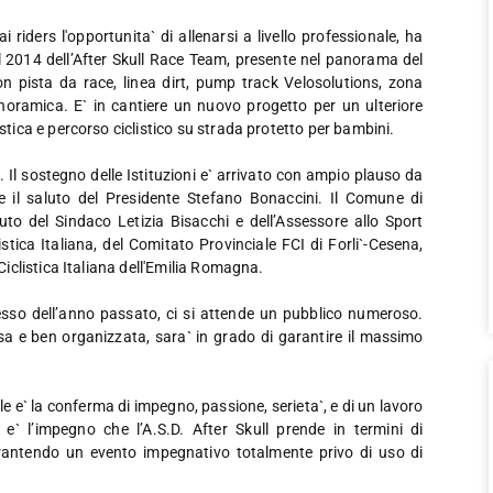
riders l'opportunita` di allenarsi a livello professionale, ha
el 2014 dell’After Skull Race Team, presente nel panorama del
 pista da race, linea dirt, pump track Velosolutions, zona
anoramica. E` in cantiere un nuovo progetto per un ulteriore
ica e percorso ciclistico su strada protetto per bambini.
l sostegno delle Istituzioni e` arrivato con ampio plauso da
e il saluto del Presidente Stefano Bonaccini. Il Comune di
uto del Sindaco Letizia Bisacchi e dell’Assessore allo Sport
ica Italiana, del Comitato Provinciale FCI di Forli`-Cesena,
clistica Italiana dell'Emilia Romagna.
ccesso dell’anno passato, ci si attende un pubblico numeroso.
esa e ben organizzata, sara` in grado di garantire il massimo
 e` la conferma di impegno, passione, serieta`, e di un lavoro
` l’impegno che l’A.S.D. After Skull prende in termini di
garantendo un evento impegnativo totalmente privo di uso di