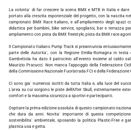
La volonta` di far crescere la scena BMX e MTB in Italia e dare ai 
portato alla crescita esponenziale del progetto, con la nascita n
campionato BMX Race italiano, e all’ampliamento degli spazi con
didattica per bambini, bike service, spogliatoi, bar e terrazza p
ampliamento con pista da BMX freestyle, pista da BMX race agonist
Il Campionato Italiano Pump Track si preannuncia entusiasmante. I
parte delle Autorita`, con la Regione Emilia-Romagna in testa 
Gambettola ha dato il patrocinio all’evento insieme al caldo sal
Maurizio Pracucci. Non manca l’appoggio della Federazione Ciclist
della Commissione Nazionale Fuoristrada FCI e della Federazione Ci
Ci sono gia` numerosi iscritti da tutta Italia e, alla luce del su
L'area su cui sorgono le piste dell'After Skull, estremamente est
comfort e la massima sicurezza a sportivi e partecipanti.
Ospitare la prima edizione assoluta di questo campionato nazionale
che dura da anni. Novita` importante di questa competizione e
sostenibilita` ambientale, sposando la politica Plastic-Free e 
plastica usa e getta.