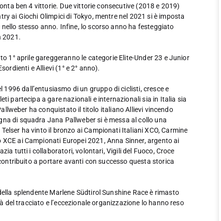
conta ben 4 vittorie. Due vittorie consecutive (2018 e 2019)
ry ai Giochi Olimpici di Tokyo, mentre nel 2021 si è imposta
nello stesso anno. Infine, lo scorso anno ha festeggiato
n 2021.
ato 1° aprile gareggeranno le categorie Elite-Under 23 e Junior
ordienti e Allievi (1° e 2° anno).
1996 dall’entusiasmo di un gruppo di ciclisti, cresce e
i partecipa a gare nazionali e internazionali sia in Italia sia
Pallweber ha conquistato il titolo italiano Allievi vincendo
gna di squadra Jana Pallweber si è messa al collo una
Telser ha vinto il bronzo ai Campionati Italiani XCO, Carmine
o XCE ai Campionati Europei 2021, Anna Sinner, argento ai
ia tutti i collaboratori, volontari, Vigili del Fuoco, Croce
o contribuito a portare avanti con successo questa storica
 della splendente Marlene Südtirol Sunshine Race è rimasto
ità del tracciato e l’eccezionale organizzazione lo hanno reso