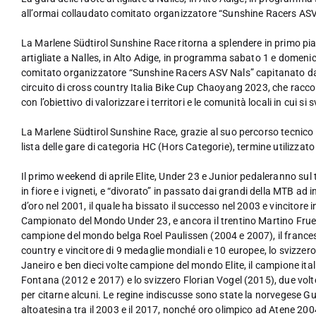
all’ormai collaudato comitato organizzatore “Sunshine Racers AS
La Marlene Südtirol Sunshine Race ritorna a splendere in primo pia
artigliate a Nalles, in Alto Adige, in programma sabato 1 e domenica 
comitato organizzatore “Sunshine Racers ASV Nals” capitanato dal
circuito di cross country Italia Bike Cup Chaoyang 2023, che raccogl
con l’obiettivo di valorizzare i territori e le comunità locali in cui 
La Marlene Südtirol Sunshine Race, grazie al suo percorso tecnico ed 
lista delle gare di categoria HC (Hors Categorie), termine utilizzato d
Il primo weekend di aprile Elite, Under 23 e Junior pedaleranno sul
in fiore e i vigneti, e “divorato” in passato dai grandi della MTB ad 
d’oro nel 2001, il quale ha bissato il successo nel 2003 e vincitore i
Campionato del Mondo Under 23, e ancora il trentino Martino Fruet
campione del mondo belga Roel Paulissen (2004 e 2007), il frances
country e vincitore di 9 medaglie mondiali e 10 europee, lo svizze
Janeiro e ben dieci volte campione del mondo Elite, il campione it
Fontana (2012 e 2017) e lo svizzero Florian Vogel (2015), due volt
per citarne alcuni. Le regine indiscusse sono state la norvegese Gun
altoatesina tra il 2003 e il 2017, nonché oro olimpico ad Atene 2004 