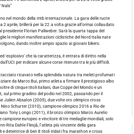
V Nals”
no nel mondo della mtb internazionale. La gara delle ruote
2 aprile, brillerà per la 22.a volta grazie all’ormai collaudato
 presidente Florian Pallweber. Sarà la quarta tappa del
ie le migliori manifestazioni ciclistiche del Nord Italia nate
si svolgono, dando inoltre ampio spazio ai giovani bikers.
‘esplosivo’ che la caratterizza, è entrata di diritto nella
all’UCI per indicare alcune corse ritenute tra le più difficili.
 tracciato ricavato nella splendida natura tra meleti profumati
iniziare da Marco Bui, primo atleta a firmare il prestigioso albo
noltre di cinque titoli italiani, due Coppe del Mondo e un
, sul primo gradino del podio nel 2002, passando per il
e Julien Absalon (2005), due volte oro olimpico cross
ro Nino Schurter (2010), campione olimpico 2016 a Rio de
aliano Tony Longo (2011), il bronzo olimpico Marco Aurelio
e campione europeo e vincitore di tre medaglie mondiali, solo
n-Rita Dahle Flesjå, l’atleta più vincente della gara
e detentrice di ben 8 titoli iridati fra marathon e cross