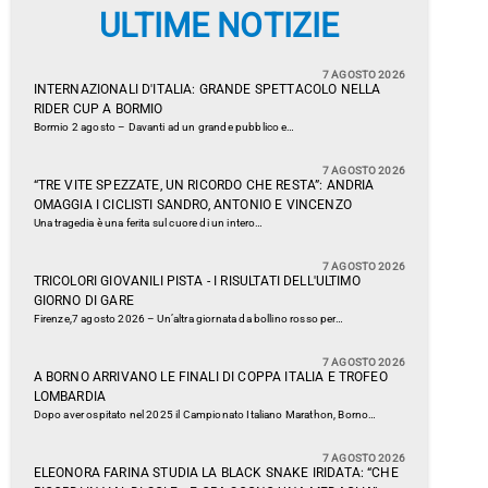
ULTIME NOTIZIE
7 AGOSTO 2026
INTERNAZIONALI D'ITALIA: GRANDE SPETTACOLO NELLA
RIDER CUP A BORMIO
Bormio 2 agosto – Davanti ad un grande pubblico e…
7 AGOSTO 2026
“TRE VITE SPEZZATE, UN RICORDO CHE RESTA”: ANDRIA
OMAGGIA I CICLISTI SANDRO, ANTONIO E VINCENZO
Una tragedia è una ferita sul cuore di un intero…
7 AGOSTO 2026
TRICOLORI GIOVANILI PISTA - I RISULTATI DELL'ULTIMO
GIORNO DI GARE
Firenze,7 agosto 2026 – Un’altra giornata da bollino rosso per…
7 AGOSTO 2026
A BORNO ARRIVANO LE FINALI DI COPPA ITALIA E TROFEO
LOMBARDIA
Dopo aver ospitato nel 2025 il Campionato Italiano Marathon, Borno…
7 AGOSTO 2026
ELEONORA FARINA STUDIA LA BLACK SNAKE IRIDATA: “CHE