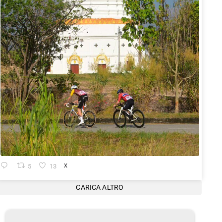
5
13
X
CARICA ALTRO