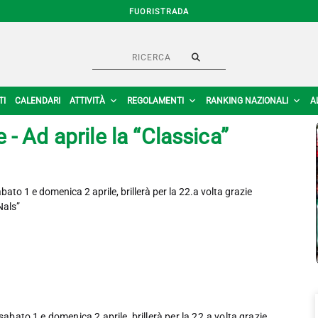
FUORISTRADA
TI
CALENDARI
ATTIVITÀ
REGOLAMENTI
RANKING NAZIONALI
A
- Ad aprile la “Classica”
bato 1 e domenica 2 aprile, brillerà per la 22.a volta grazie
Nals”
sabato 1 e domenica 2 aprile, brillerà per la 22.a volta grazie