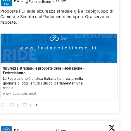
F.C.I.
22 Giu
@Federciclismo
·
Proposte FCI sulla sicurezza stradale già ai capigruppo di
Camera e Senato e al Parlamento europeo. Ora servono
risposte.
Sicurezza stradale: le proposte della Federazione –
Federciclismo
La Federazione Ciclistica Italiana ha inviato, nella
giornata di oggi, a tutti i Gruppi parlamentari una
serie di ...
www.federciclismo.it
1
1
X
F.C.I.