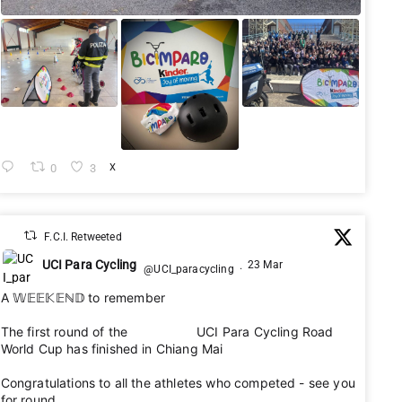
0
3
X
F.C.I. Retweeted
UCI Para Cycling
23 Mar
@UCI_paracycling
·
A 𝕎𝔼𝔼𝕂𝔼ℕ𝔻 to remember 🌟
The first round of the 2026 UCI Para Cycling Road
World Cup has finished in Chiang Mai 🇹🇭
Congratulations to all the athletes who competed - see you
for round 2 👋