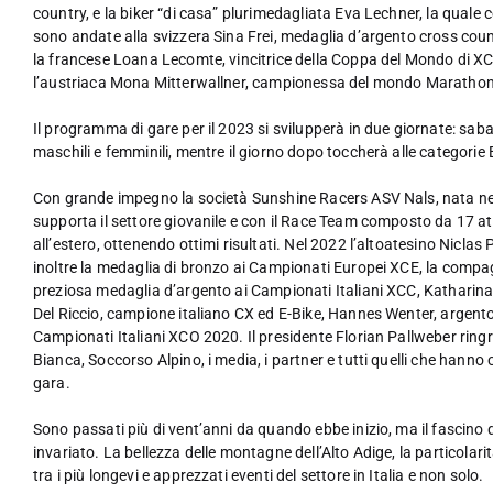
country, e la biker “di casa” plurimedagliata Eva Lechner, la quale 
sono andate alla svizzera Sina Frei, medaglia d’argento cross count
la francese Loana Lecomte, vincitrice della Coppa del Mondo di XC 
l’austriaca Mona Mitterwallner, campionessa del mondo Maratho
Il programma di gare per il 2023 si svilupperà in due giornate: sab
maschili e femminili, mentre il giorno dopo toccherà alle categorie Es
Con grande impegno la società Sunshine Racers ASV Nals, nata nel 
supporta il settore giovanile e con il Race Team composto da 17 atlet
all’estero, ottenendo ottimi risultati. Nel 2022 l’altoatesino Niclas 
inoltre la medaglia di bronzo ai Campionati Europei XCE, la compa
preziosa medaglia d’argento ai Campionati Italiani XCC, Katharina 
Del Riccio, campione italiano CX ed E-Bike, Hannes Wenter, argent
Campionati Italiani XCO 2020. Il presidente Florian Pallweber ringraz
Bianca, Soccorso Alpino, i media, i partner e tutti quelli che hann
gara.
Sono passati più di vent’anni da quando ebbe inizio, ma il fascino
invariato. La bellezza delle montagne dell’Alto Adige, la particolar
tra i più longevi e apprezzati eventi del settore in Italia e non solo.