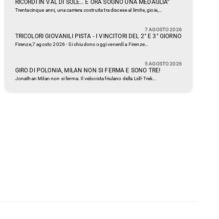
RICORDI IN VAL DI SOLE… E ORA SOGNO UNA MEDAGLIA”
Trentacinque anni, una carriera costruita tra discese al limite, gioie,…
7 AGOSTO 2026
TRICOLORI GIOVANILI PISTA - I VINCITORI DEL 2° E 3° GIORNO
Firenze,7 agosto 2026 - Si chiudono oggi venerdì a Firenze…
5 AGOSTO 2026
GIRO DI POLONIA, MILAN NON SI FERMA E SONO TRE!
Jonathan Milan non si ferma. Il velocista friulano della Lidl-Trek…