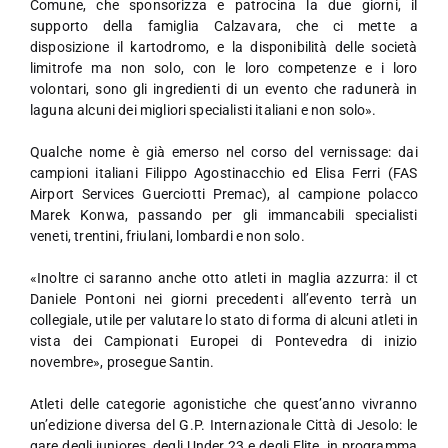
Comune, che sponsorizza e patrocina la due giorni, il
supporto della famiglia Calzavara, che ci mette a
disposizione il kartodromo, e la disponibilità delle società
limitrofe ma non solo, con le loro competenze e i loro
volontari, sono gli ingredienti di un evento che radunerà in
laguna alcuni dei migliori specialisti italiani e non solo».
Qualche nome è già emerso nel corso del vernissage: dai
campioni italiani Filippo Agostinacchio ed Elisa Ferri (FAS
Airport Services Guerciotti Premac), al campione polacco
Marek Konwa, passando per gli immancabili specialisti
veneti, trentini, friulani, lombardi e non solo.
«Inoltre ci saranno anche otto atleti in maglia azzurra: il ct
Daniele Pontoni nei giorni precedenti all’evento terrà un
collegiale, utile per valutare lo stato di forma di alcuni atleti in
vista dei Campionati Europei di Pontevedra di inizio
novembre», prosegue Santin.
Atleti delle categorie agonistiche che quest’anno vivranno
un’edizione diversa del G.P. Internazionale Città di Jesolo: le
gare degli juniores, degli Under 23 e degli Elite, in programma