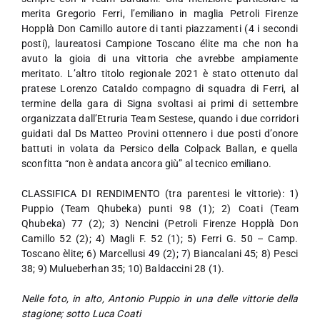
merita Gregorio Ferri, l’emiliano in maglia Petroli Firenze
Hopplà Don Camillo autore di tanti piazzamenti (4 i secondi
posti), laureatosi Campione Toscano élite ma che non ha
avuto la gioia di una vittoria che avrebbe ampiamente
meritato. L’altro titolo regionale 2021 è stato ottenuto dal
pratese Lorenzo Cataldo compagno di squadra di Ferri, al
termine della gara di Signa svoltasi ai primi di settembre
organizzata dall’Etruria Team Sestese, quando i due corridori
guidati dal Ds Matteo Provini ottennero i due posti d’onore
battuti in volata da Persico della Colpack Ballan, e quella
sconfitta “non è andata ancora giù” al tecnico emiliano.
CLASSIFICA DI RENDIMENTO (tra parentesi le vittorie): 1)
Puppio (Team Qhubeka) punti 98 (1); 2) Coati (Team
Qhubeka) 77 (2); 3) Nencini (Petroli Firenze Hopplà Don
Camillo 52 (2); 4) Magli F. 52 (1); 5) Ferri G. 50 – Camp.
Toscano èlite; 6) Marcellusi 49 (2); 7) Biancalani 45; 8) Pesci
38; 9) Mulueberhan 35; 10) Baldaccini 28 (1).
Nelle foto, in alto, Antonio Puppio in una delle vittorie della
stagione; sotto Luca Coati