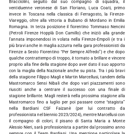
Bracciolini, seguito dal suo compagno di squadra, il
ventiduenne veronese di San Floriano, Luca Coati, primo
invece in Toscana nella classica di Ferragosto, la Firenze-
Viareggio, oltre alla vittoria a Bubano di Mordano in Emilia
Romagna. In terza posizione il fiorentino Tommaso Nencini
(Petroli Firenze Hopplà Don Camillo) che iniziò alla grande
l’annata imponendosi in volata nella Firenze-Empoli (e tra i
più bravi anche in maglia azzurra nella gara professionisti da
Firenze a Sesto Fiorentino “Per Sempre Alfredo”) e che dopo
qualche contrattempo di troppo, è tornato a brillare e vincere
proprio alla fine della stagione dopo aver dato il suo apporto
con la maglia della Nazionale anche su pista. Tra i più bravi
della stagione Filippo Magli e Martin Marcellusi, tandem della
Mastromarco Sensi Nibali che dopo vari piazzamenti sono
riusciti anche a centrare il successo con una finale di
stagione brillante. Magli resterà nella prossima stagione alla
Mastromarco fino a luglio per poi passare come “stagista”
nella Bardiani CSF Faizanè (per lui contratto da
professionista nel biennio 2023/2024), mentre Marcellusi con
il compagno di colori, il pisano di Santa Maria a Monte
Alessio Nieri, sarà professionista a partire dal prossimo anno
sempre con il Team Bardiani. Una menzione particolare la