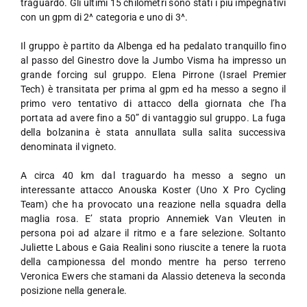
traguardo. Gli ultimi 15 chilometri sono stati i più impegnativi
con un gpm di 2^ categoria e uno di 3^.
Il gruppo è partito da Albenga ed ha pedalato tranquillo fino
al passo del Ginestro dove la Jumbo Visma ha impresso un
grande forcing sul gruppo. Elena Pirrone (Israel Premier
Tech) è transitata per prima al gpm ed ha messo a segno il
primo vero tentativo di attacco della giornata che l’ha
portata ad avere fino a 50” di vantaggio sul gruppo. La fuga
della bolzanina è stata annullata sulla salita successiva
denominata il vigneto.
A circa 40 km dal traguardo ha messo a segno un
interessante attacco Anouska Koster (Uno X Pro Cycling
Team) che ha provocato una reazione nella squadra della
maglia rosa. E’ stata proprio Annemiek Van Vleuten in
persona poi ad alzare il ritmo e a fare selezione. Soltanto
Juliette Labous e Gaia Realini sono riuscite a tenere la ruota
della campionessa del mondo mentre ha perso terreno
Veronica Ewers che stamani da Alassio deteneva la seconda
posizione nella generale.