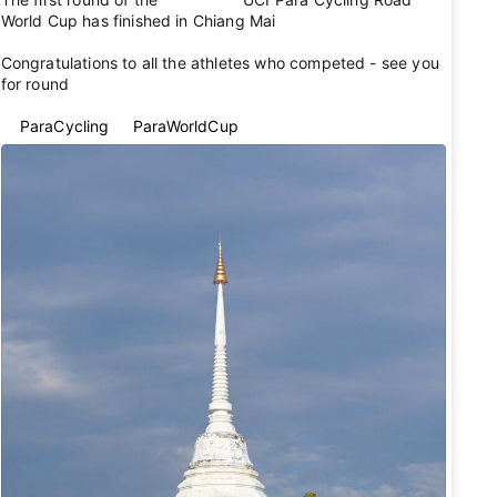
World Cup has finished in Chiang Mai 🇹🇭
Congratulations to all the athletes who competed - see you
for round 2 👋
#ParaCycling
#ParaWorldCup