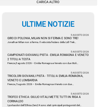
CARICA ALTRO
ULTIME NOTIZIE
5 AGOSTO 2026
GIRO DI POLONIA, MILAN NON SI FERMA E SONO TRE!
Jonathan Milan non si ferma. Il velocista friulano della Lidl-Trek…
5 AGOSTO 2026
CAMPIONATI GIOVANILI PISTA - EMILIA ROMAGNA E VENETO
2 TITOLI A TESTA
Firenze,5 agosto 2026 – Emilia-Romagna e Veneto con due titoli…
5 AGOSTO 2026
TRICOLORI GIOVANILI PISTA - TITOLI A EMILIA-ROMAGNA,
VENETO E LOMBARDIA
Firenze, 5 agosto 2026 – Emilia-Romagna e Veneto con due…
5 AGOSTO 2026
TROFEO ETHICA: GIULIO VITALI METTE TUTTI IN RIGA A
CORINALDO
I portacolori dell'Ethica Zero24 sono stati i principali protagonisti del…