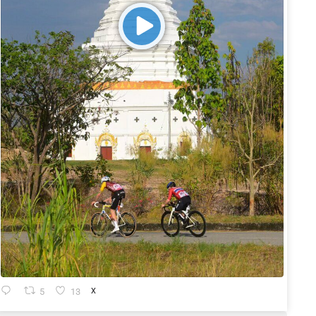
5
13
X