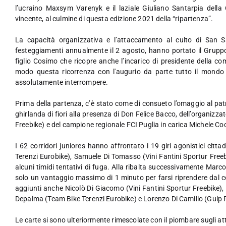
l’ucraino Maxsym Varenyk e il laziale Giuliano Santarpia dell
vincente, al culmine di questa edizione 2021 della “ripartenza”.
La capacità organizzativa e l’attaccamento al culto di San S
festeggiamenti annualmente il 2 agosto, hanno portato il Gruppo 
figlio Cosimo che ricopre anche l’incarico di presidente della co
modo questa ricorrenza con l'augurio da parte tutto il mondo 
assolutamente interrompere.
Prima della partenza, c’è stato come di consueto l’omaggio al pa
ghirlanda di fiori alla presenza di Don Felice Bacco, dell’organizz
Freebike) e del campione regionale FCI Puglia in carica Michele C
I 62 corridori juniores hanno affrontato i 19 giri agonistici citt
Terenzi Eurobike), Samuele Di Tomasso (Vini Fantini Sportur Free
alcuni timidi tentativi di fuga. Alla ribalta successivamente Mar
solo un vantaggio massimo di 1 minuto per farsi riprendere dal co
aggiunti anche Nicolò Di Giacomo (Vini Fantini Sportur Freebike)
Depalma (Team Bike Terenzi Eurobike) e Lorenzo Di Camillo (Gulp 
Le carte si sono ulteriormente rimescolate con il piombare sugli at