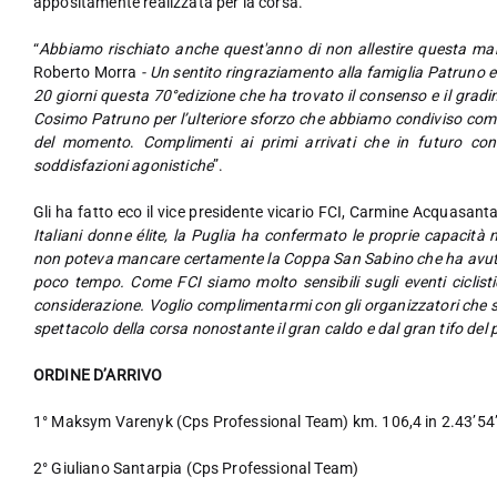
appositamente realizzata per la corsa.
“
Abbiamo rischiato anche quest'anno di non allestire questa ma
Roberto Morra
- Un sentito ringraziamento alla famiglia Patruno e
20 giorni questa 70°edizione che ha trovato il consenso e il grad
Cosimo Patruno per l’ulteriore sforzo che abbiamo condiviso com
del momento
.
Complimenti ai primi arrivati che in futuro con
soddisfazioni agonistiche
”.
Gli ha fatto eco il vice presidente vicario FCI, Carmine Acquasanta
Italiani donne élite, la Puglia ha confermato le proprie capacità 
non poteva mancare certamente la Coppa San Sabino che ha avuto co
poco tempo. Come FCI siamo molto sensibili sugli eventi ciclisti
considerazione. Voglio complimentarmi con gli organizzatori che s
spettacolo della corsa nonostante il gran caldo e dal gran tifo del
ORDINE D’ARRIVO
1° Maksym Varenyk (Cps Professional Team) km. 106,4 in 2.43’5
2° Giuliano Santarpia (Cps Professional Team)