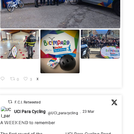
0
3
X
F.C.I. Retweeted
UCI Para Cycling
23 Mar
@UCI_paracycling
·
A 𝕎𝔼𝔼𝕂𝔼ℕ𝔻 to remember 🌟
The first round of the 2026 UCI Para Cycling Road