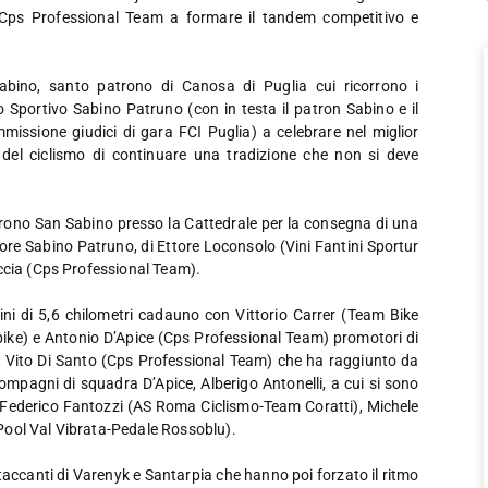
a Cps Professional Team a formare il tandem competitivo e
abino, santo patrono di Canosa di Puglia cui ricorrono i
Sportivo Sabino Patruno (con in testa il patron Sabino e il
mmissione giudici di gara FCI Puglia) a celebrare nel miglior
del ciclismo di continuare una tradizione che non si deve
trono San Sabino presso la Cattedrale per la consegna di una
atore Sabino Patruno, di Ettore Loconsolo (Vini Fantini Sportur
occia (Cps Professional Team).
adini di 5,6 chilometri cadauno con Vittorio Carrer (Team Bike
bike) e Antonio D’Apice (Cps Professional Team) promotori di
co Vito Di Santo (Cps Professional Team) che ha raggiunto da
mpagni di squadra D’Apice, Alberigo Antonelli, a cui si sono
, Federico Fantozzi (AS Roma Ciclismo-Team Coratti), Michele
Pool Val Vibrata-Pedale Rossoblu).
taccanti di Varenyk e Santarpia che hanno poi forzato il ritmo