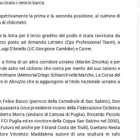
 tirato i remi in barca.
ispettivamente la prima e la seconda posizione, al culmine di
di chilometri.
 e la lotta per il terzo gradino del podio è stata ravvivata da
 terzo posto ad Armando Lettiero (Cps Professional Team), a
Luigi D’Aniello (UC Giorgione Cambike) e Carrer.
 a firma di un altro corridore ucraino (Marlen Zmorka) e per
ande salto nel ciclismo che conta per merito del suo talento e
e settimane (Memorial Diego Schiaroli nelle Marche, La Corsa del
vo in Abruzzo che si aggiungono al titolo nazionale ucraino a
n Felice Bacco (parroco della Cattedrale di San Sabino), Don
quasanta (vice presidente vicario della Federazione Ciclistica
Roberto Morra (sindaco di Canosa di Puglia), Riccardo Piccolo
e FCI Puglia ed ex vincitore della Coppa San Sabino nel 2000),
uturo ed anche per il brand Costa dei Trulli), Gaetano Nesta
ruttore Vincenzo Maddalena autore di una scultura in tufo