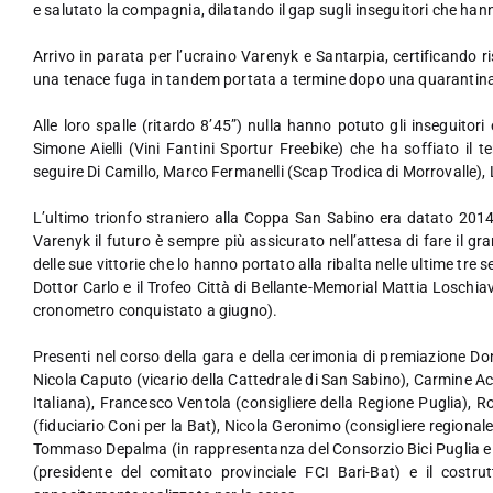
e salutato la compagnia, dilatando il gap sugli inseguitori che hanno
Arrivo in parata per l’ucraino Varenyk e Santarpia, certificando r
una tenace fuga in tandem portata a termine dopo una quarantina 
Alle loro spalle (ritardo 8’45”) nulla hanno potuto gli inseguitori
Simone Aielli (Vini Fantini Sportur Freebike) che ha soffiato il
seguire Di Camillo, Marco Fermanelli (Scap Trodica di Morrovalle), 
L’ultimo trionfo straniero alla Coppa San Sabino era datato 2014
Varenyk il futuro è sempre più assicurato nell’attesa di fare il gr
delle sue vittorie che lo hanno portato alla ribalta nelle ultime tr
Dottor Carlo e il Trofeo Città di Bellante-Memorial Mattia Loschia
cronometro conquistato a giugno).
Presenti nel corso della gara e della cerimonia di premiazione Do
Nicola Caputo (vicario della Cattedrale di San Sabino), Carmine Ac
Italiana), Francesco Ventola (consigliere della Regione Puglia), 
(fiduciario Coni per la Bat), Nicola Geronimo (consigliere regional
Tommaso Depalma (in rappresentanza del Consorzio Bici Puglia e F
(presidente del comitato provinciale FCI Bari-Bat) e il cost