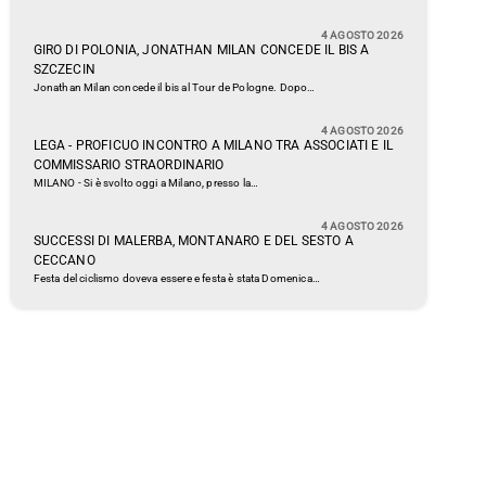
4 AGOSTO 2026
GIRO DI POLONIA, JONATHAN MILAN CONCEDE IL BIS A
SZCZECIN
Jonathan Milan concede il bis al Tour de Pologne. Dopo…
4 AGOSTO 2026
LEGA - PROFICUO INCONTRO A MILANO TRA ASSOCIATI E IL
COMMISSARIO STRAORDINARIO
MILANO - Si è svolto oggi a Milano, presso la…
4 AGOSTO 2026
SUCCESSI DI MALERBA, MONTANARO E DEL SESTO A
CECCANO
Festa del ciclismo doveva essere e festa è stata Domenica…