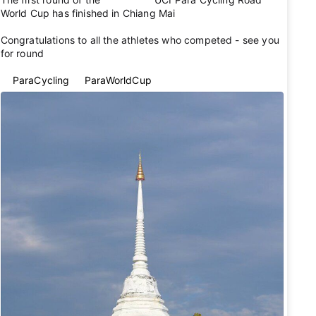
World Cup has finished in Chiang Mai 🇹🇭
Congratulations to all the athletes who competed - see you
for round 2 👋
#ParaCycling
#ParaWorldCup