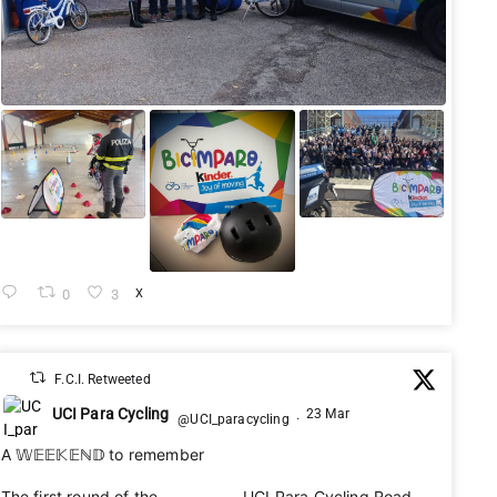
0
3
X
F.C.I. Retweeted
UCI Para Cycling
23 Mar
@UCI_paracycling
·
A 𝕎𝔼𝔼𝕂𝔼ℕ𝔻 to remember 🌟
The first round of the 2026 UCI Para Cycling Road