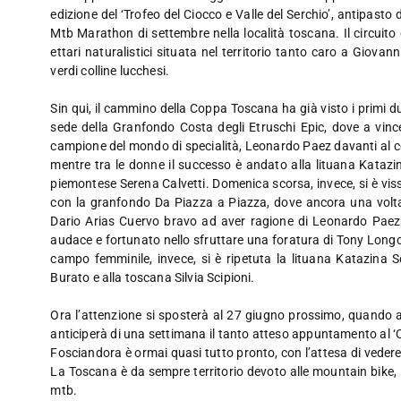
edizione del ‘Trofeo del Ciocco e Valle del Serchio’, antipast
Mtb Marathon di settembre nella località toscana. Il circuito 
ettari naturalistici situata nel territorio tanto caro a Giovan
verdi colline lucchesi.
Sin qui, il cammino della Coppa Toscana ha già visto i primi 
sede della Granfondo Costa degli Etruschi Epic, dove a vinc
campione del mondo di specialità, Leonardo Paez davanti al c
mentre tra le donne il successo è andato alla lituana Katazi
piemontese Serena Calvetti. Domenica scorsa, invece, si è vis
con la granfondo Da Piazza a Piazza, dove ancora una volta 
Dario Arias Cuervo bravo ad aver ragione di Leonardo Paez. 
audace e fortunato nello sfruttare una foratura di Tony Longo,
campo femminile, invece, si è ripetuta la lituana Katazina So
Burato e alla toscana Silvia Scipioni.
Ora l’attenzione si sposterà al 27 giugno prossimo, quando a 
anticiperà di una settimana il tanto atteso appuntamento al ‘C
Fosciandora è ormai quasi tutto pronto, con l’attesa di vedere 
La Toscana è da sempre territorio devoto alle mountain bike, in
mtb.