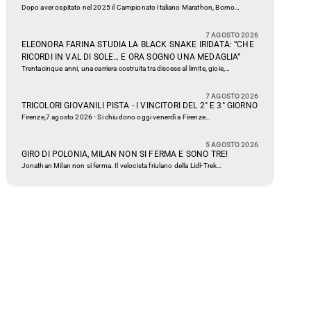
Dopo aver ospitato nel 2025 il Campionato Italiano Marathon, Borno…
7 AGOSTO 2026
ELEONORA FARINA STUDIA LA BLACK SNAKE IRIDATA: “CHE
RICORDI IN VAL DI SOLE… E ORA SOGNO UNA MEDAGLIA”
Trentacinque anni, una carriera costruita tra discese al limite, gioie,…
7 AGOSTO 2026
TRICOLORI GIOVANILI PISTA - I VINCITORI DEL 2° E 3° GIORNO
Firenze,7 agosto 2026 - Si chiudono oggi venerdì a Firenze…
5 AGOSTO 2026
GIRO DI POLONIA, MILAN NON SI FERMA E SONO TRE!
Jonathan Milan non si ferma. Il velocista friulano della Lidl-Trek…