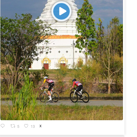
5
13
X