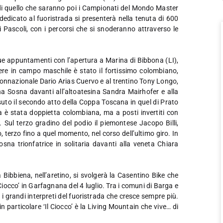
o di quello che saranno poi i Campionati del Mondo Master
dedicato al fuoristrada si presenterà nella tenuta di 600
ni Pascoli, con i percorsi che si snoderanno attraverso le
due appuntamenti con l’apertura a Marina di Bibbona (LI),
ere in campo maschile è stato il fortissimo colombiano,
onnazionale Dario Arias Cuervo e al trentino Tony Longo,
na Sosna davanti all’altoatesina Sandra Mairhofer e alla
suto il secondo atto della Coppa Toscana in quel di Prato
è stata doppietta colombiana, ma a posti invertiti con
Sul terzo gradino del podio il piemontese Jacopo Billi,
 terzo fino a quel momento, nel corso dell’ultimo giro. In
sna trionfatrice in solitaria davanti alla veneta Chiara
Bibbiena, nell’aretino, si svolgerà la Casentino Bike che
iocco’ in Garfagnana del 4 luglio. Tra i comuni di Barga e
i grandi interpreti del fuoristrada che cresce sempre più.
 particolare ‘Il Ciocco’ è la Living Mountain che vive… di