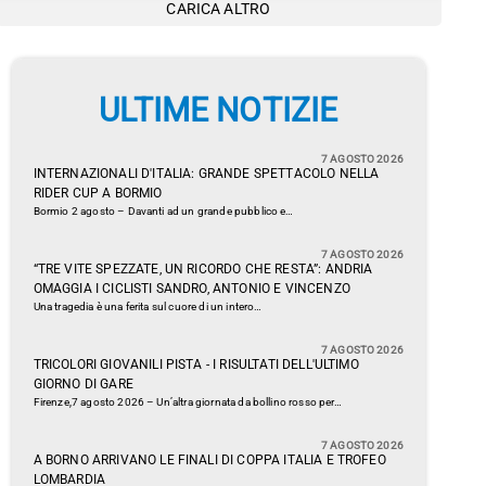
CARICA ALTRO
ULTIME NOTIZIE
7 AGOSTO 2026
INTERNAZIONALI D'ITALIA: GRANDE SPETTACOLO NELLA
RIDER CUP A BORMIO
Bormio 2 agosto – Davanti ad un grande pubblico e…
7 AGOSTO 2026
“TRE VITE SPEZZATE, UN RICORDO CHE RESTA”: ANDRIA
OMAGGIA I CICLISTI SANDRO, ANTONIO E VINCENZO
Una tragedia è una ferita sul cuore di un intero…
7 AGOSTO 2026
TRICOLORI GIOVANILI PISTA - I RISULTATI DELL'ULTIMO
GIORNO DI GARE
Firenze,7 agosto 2026 – Un’altra giornata da bollino rosso per…
7 AGOSTO 2026
A BORNO ARRIVANO LE FINALI DI COPPA ITALIA E TROFEO
LOMBARDIA