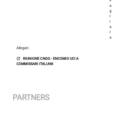
P
a
g
l
i
a
r
a
Allegati:
RIUNIONE CNGG - ENCOMIO UCI A
COMMISSARI ITALIANI
PARTNERS