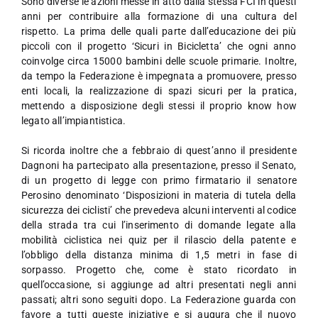
Sono diverse le azioni messe in atto dalla stessa FCI in questi
anni per contribuire alla formazione di una cultura del
rispetto. La prima delle quali parte dall’educazione dei più
piccoli con il progetto ‘Sicuri in Bicicletta’ che ogni anno
coinvolge circa 15000 bambini delle scuole primarie. Inoltre,
da tempo la Federazione è impegnata a promuovere, presso
enti locali, la realizzazione di spazi sicuri per la pratica,
mettendo a disposizione degli stessi il proprio know how
legato all’impiantistica.
Si ricorda inoltre che a febbraio di quest’anno il presidente
Dagnoni ha partecipato alla presentazione, presso il Senato,
di un progetto di legge con primo firmatario il senatore
Perosino denominato ‘Disposizioni in materia di tutela della
sicurezza dei ciclisti’ che prevedeva alcuni interventi al codice
della strada tra cui l’inserimento di domande legate alla
mobilità ciclistica nei quiz per il rilascio della patente e
l’obbligo della distanza minima di 1,5 metri in fase di
sorpasso. Progetto che, come è stato ricordato in
quell’occasione, si aggiunge ad altri presentati negli anni
passati; altri sono seguiti dopo. La Federazione guarda con
favore a tutti queste iniziative e si augura che il nuovo