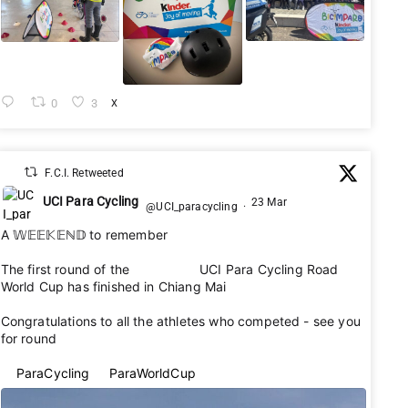
0
3
X
F.C.I. Retweeted
UCI Para Cycling
23 Mar
@UCI_paracycling
·
A 𝕎𝔼𝔼𝕂𝔼ℕ𝔻 to remember 🌟
The first round of the 2026 UCI Para Cycling Road
World Cup has finished in Chiang Mai 🇹🇭
Congratulations to all the athletes who competed - see you
for round 2 👋
#ParaCycling
#ParaWorldCup