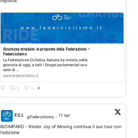
risposte.
Sicurezza stradale: le proposte della Federazione –
Federciclismo
La Federazione Ciclistica Italiana ha inviato, nella
giornata di oggi, a tutti i Gruppi parlamentari una
serie di ...
www.federciclismo.it
1
1
X
F.C.I.
17 Apr
@Federciclismo
·
BICIMPARO - Kinder Joy of Moving continua il suo tour con
l'edizione 2026🚴‍♂️