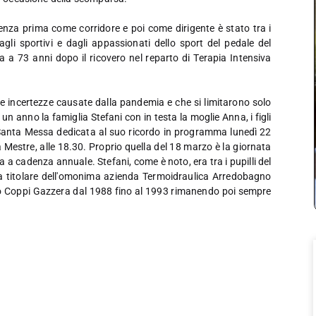
enza prima come corridore e poi come dirigente è stato tra i
li sportivi e dagli appassionati dello sport del pedale del
 a 73 anni dopo il ricovero nel reparto di Terapia Intensiva
lle incertezze causate dalla pandemia e che si limitarono solo
n anno la famiglia Stefani con in testa la moglie Anna, i figli
a Santa Messa dedicata al suo ricordo in programma lunedì 22
 Mestre, alle 18.30. Proprio quella del 18 marzo è la giornata
 a cadenza annuale. Stefani, come è noto, era tra i pupilli del
ra titolare dell'omonima azienda Termoidraulica Arredobagno
to Coppi Gazzera dal 1988 fino al 1993 rimanendo poi sempre