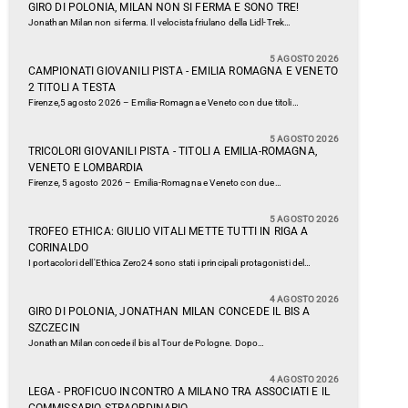
GIRO DI POLONIA, MILAN NON SI FERMA E SONO TRE!
Jonathan Milan non si ferma. Il velocista friulano della Lidl-Trek…
5 AGOSTO 2026
CAMPIONATI GIOVANILI PISTA - EMILIA ROMAGNA E VENETO
2 TITOLI A TESTA
Firenze,5 agosto 2026 – Emilia-Romagna e Veneto con due titoli…
5 AGOSTO 2026
TRICOLORI GIOVANILI PISTA - TITOLI A EMILIA-ROMAGNA,
VENETO E LOMBARDIA
Firenze, 5 agosto 2026 – Emilia-Romagna e Veneto con due…
5 AGOSTO 2026
TROFEO ETHICA: GIULIO VITALI METTE TUTTI IN RIGA A
CORINALDO
I portacolori dell'Ethica Zero24 sono stati i principali protagonisti del…
4 AGOSTO 2026
GIRO DI POLONIA, JONATHAN MILAN CONCEDE IL BIS A
SZCZECIN
Jonathan Milan concede il bis al Tour de Pologne. Dopo…
4 AGOSTO 2026
LEGA - PROFICUO INCONTRO A MILANO TRA ASSOCIATI E IL