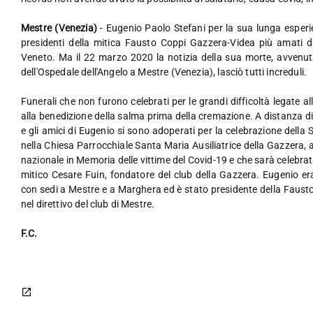
Mestre (Venezia)
- Eugenio Paolo Stefani per la sua lunga esperi
presidenti della mitica Fausto Coppi Gazzera-Videa più amati dag
Veneto. Ma il 22 marzo 2020 la notizia della sua morte, avvenuta
dell'Ospedale dell'Angelo a Mestre (Venezia), lasciò tutti increduli.
Funerali che non furono celebrati per le grandi difficoltà legate a
alla benedizione della salma prima della cremazione. A distanza di u
e gli amici di Eugenio si sono adoperati per la celebrazione dell
nella Chiesa Parrocchiale Santa Maria Ausiliatrice della Gazzera, a
nazionale in Memoria delle vittime del Covid-19 e che sarà celebrata
mitico Cesare Fuin, fondatore del club della Gazzera. Eugenio e
con sedi a Mestre e a Marghera ed è stato presidente della Faus
nel direttivo del club di Mestre.
F.C.